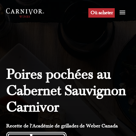
Aller
Men
au
Où acheter
contenu
princ
Poires pochées au
Cabernet Sauvignon
Carnivor
Recette de l’Académie de grillades de Weber Canada