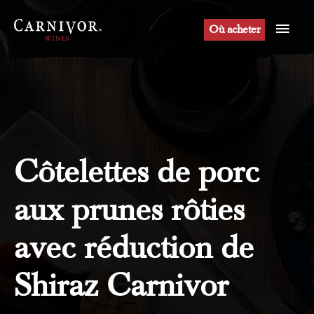
Aller
Men
au
Où acheter
contenu
princ
Côtelettes de porc
aux prunes rôties
avec réduction de
Shiraz Carnivor